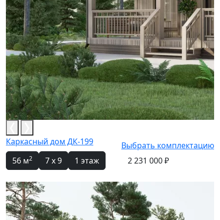
Каркасный дом ДК-199
Выбрать комплектацию
2
56 м
7 x 9
1 этаж
2 231 000 ₽