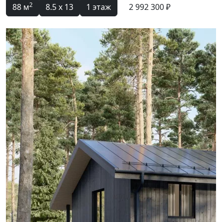
2
88 м
8.5 x 13
1 этаж
2 992 300 ₽