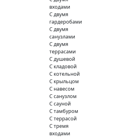
входами
С двумя
гардеробами
С двумя
санузлами
С двумя
террасами
С душевой
С кладовой
С котельной
С крыльцом
С навесом
С санузлом
С сауной
С тамбуром
С террасой
С тремя
входами