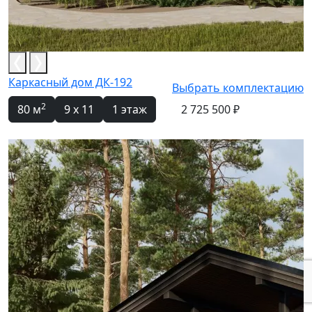
Каркасный дом ДК-192
Выбрать комплектацию
2
80 м
9 x 11
1 этаж
2 725 500 ₽