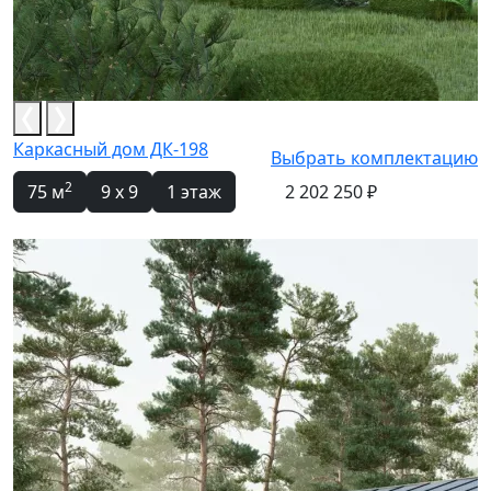
Каркасный дом ДК-198
Выбрать комплектацию
2
75 м
9 x 9
1 этаж
2 202 250 ₽