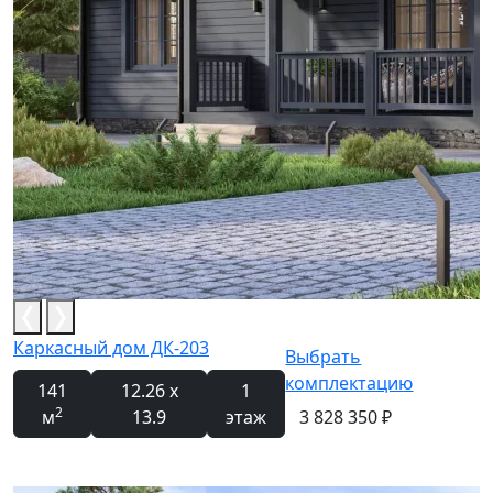
Каркасный дом ДК-203
Выбрать
комплектацию
141
12.26 x
1
2
м
13.9
этаж
3 828 350 ₽
Новинка