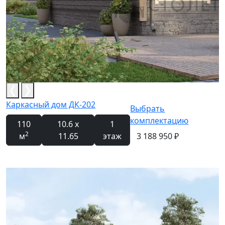
Каркасный дом ДК-202
Выбрать
комплектацию
110
10.6 x
1
2
м
11.65
этаж
3 188 950 ₽
Новинка