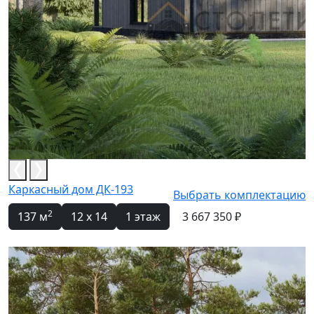
Каркасный дом ДК-193
Выбрать комплектацию
2
137 м
12 x 14
1 этаж
3 667 350 ₽