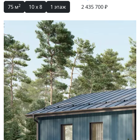
2
75 м
10 x 8
1 этаж
2 435 700 ₽