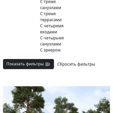
С тремя
санузлами
С тремя
террасами
С четыремя
входами
С четырьмя
санузлами
С эркером
Показать фильтры
Сбросить фильтры
Новинка