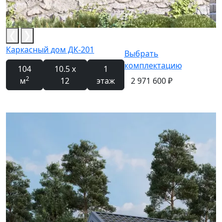
Каркасный дом ДК-201
Выбрать
комплектацию
104
10.5 x
1
2
м
12
этаж
2 971 600 ₽
Новинка