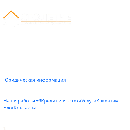
Вся представленная на сайте информация носит
информационный характер и ни при каких условиях
не является публичной офертой, определяемой
положениями Статьи 437(2) Гражданского кодекса
РФ.
Юридическая информация
Наши работы
+9
Кредит и ипотека
Услуги
Клиентам
Блог
Контакты
+7 812 612-49-19