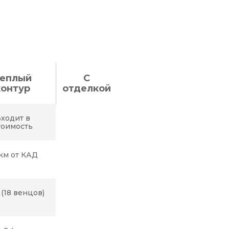
еплый
С
контур
отделкой
ходит в
тоимость
км от КАД
 (18 венцов)