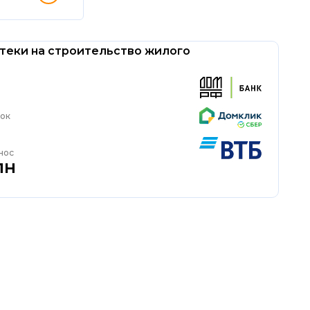
теки на строительство жилого
рок
нос
лн