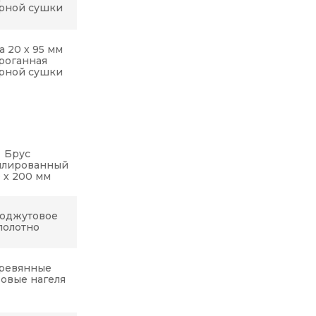
рной сушки
а 20 х 95 мм
роганная
рной сушки
Брус
илированный
0 х 200 мм
оджутовое
полотно
ревянные
овые нагеля