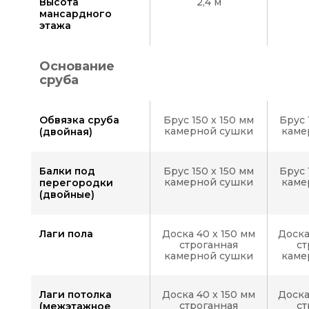
Высота
2,4 м
Вид
мансардного
2
этажа
Основание
сруба
Вид
3
Обвязка сруба
Брус 150 х 150 мм
Брус 
камерной сушки
каме
(двойная)
Вид
Балки под
Брус 150 х 150 мм
Брус 
4
камерной сушки
каме
перегородки
(двойные)
Лаги пола
Доска 40 x 150 мм
Доска
строганная
ст
камерной сушки
каме
Лаги потолка
Доска 40 x 150 мм
Доска
строганная
ст
(межэтажное