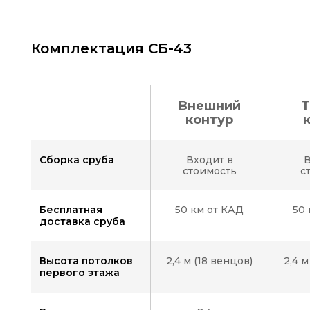
Комплектация СБ-43
Внешний
Т
контур
Цвет фасада:
Сборка сруба
Входит в
В
стоимость
с
Бесплатная
50 км от КАД
50 
доставка сруба
Вид
1
Высота потолков
2,4 м (18 венцов)
2,4 м
первого этажа