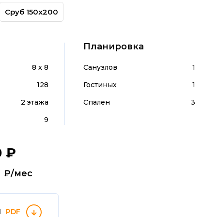
Сруб 150х200
Планировка
8 x 8
Санузлов
1
128
Гостиных
1
2 этажа
Спален
3
9
0
₽
т
₽/мес
П
PDF