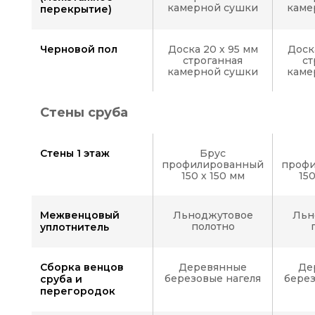
камерной сушки
каме
перекрытие)
Черновой пол
Доска 20 х 95 мм
Доск
строганная
ст
камерной сушки
каме
Стены сруба
Стены 1 этаж
Брус
профилированный
проф
150 х 150 мм
15
Межвенцовый
Льноджутовое
Льн
полотно
уплотнитель
Сборка венцов
Деревянные
Де
березовые нагеля
берез
сруба и
перегородок