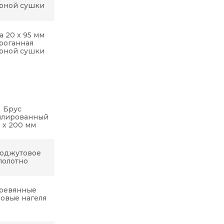
рной сушки
а 20 х 95 мм
роганная
рной сушки
Брус
илированный
0 х 200 мм
оджутовое
полотно
ревянные
овые нагеля