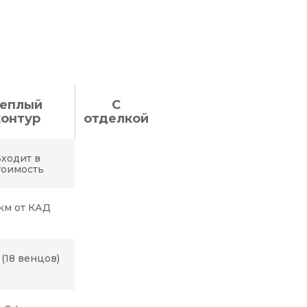
еплый
С
контур
отделкой
ходит в
тоимость
км от КАД
 (18 венцов)