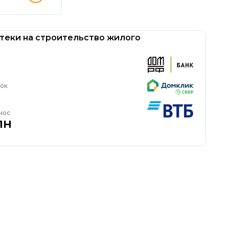
теки на строительство жилого
рок
нос
лн