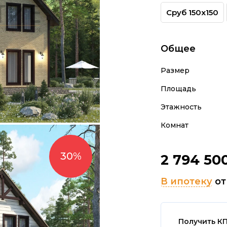
Сруб 150х150
Общее
Размер
Площадь
Этажность
Комнат
2 794 50
В ипотеку
о
Получить К