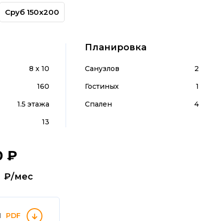
Сруб 150х200
Планировка
8 x 10
Санузлов
2
160
Гостиных
1
1.5 этажа
Спален
4
13
0
₽
т
₽/мес
П
PDF