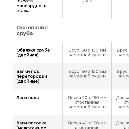
Высота
2,4 м
Вид
мансардного
2
этажа
Основание
сруба
Вид
3
Обвязка сруба
Брус 150 х 150 мм
Брус 
камерной сушки
каме
(двойная)
Вид
Балки под
Брус 150 х 150 мм
Брус 
4
камерной сушки
каме
перегородки
(двойные)
Лаги пола
Доска 40 x 150 мм
Доска
строганная
ст
камерной сушки
каме
Лаги потолка
Доска 40 x 150 мм
Доска
строганная
ст
(межэтажное