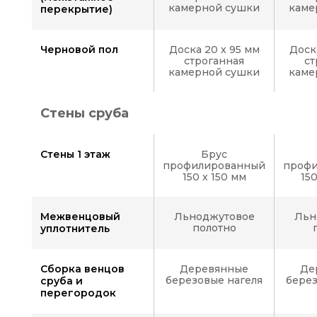
камерной сушки
каме
перекрытие)
Черновой пол
Доска 20 х 95 мм
Доск
строганная
ст
камерной сушки
каме
Стены сруба
Стены 1 этаж
Брус
профилированный
проф
150 х 150 мм
15
Межвенцовый
Льноджутовое
Льн
полотно
уплотнитель
Сборка венцов
Деревянные
Де
березовые нагеля
берез
сруба и
перегородок