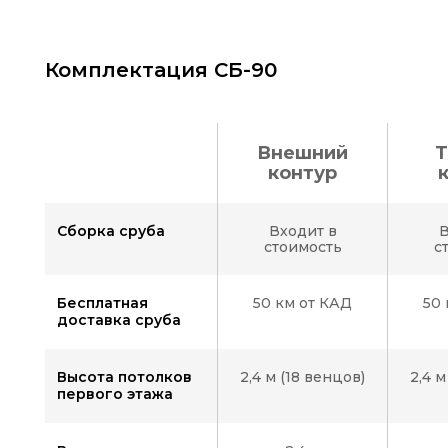
Комплектация СБ-90
Внешний
Т
контур
Цвет фасада:
Сборка сруба
Входит в
В
стоимость
с
Бесплатная
50 км от КАД
50 
доставка сруба
Вид
1
Высота потолков
2,4 м (18 венцов)
2,4 м
первого этажа