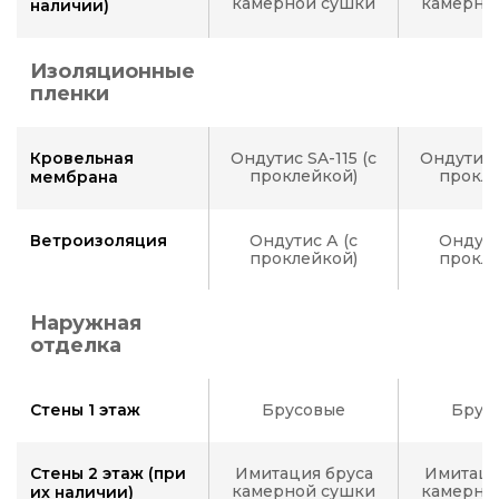
камерной сушки
камерно
наличии)
Изоляционные
пленки
Кровельная
Ондутис SA-115 (с
Ондутис S
проклейкой)
прокле
мембрана
Ветроизоляция
Ондутис А (с
Ондути
проклейкой)
прокле
Наружная
отделка
Стены 1 этаж
Брусовые
Брус
Стены 2 этаж (при
Имитация бруса
Имитаци
камерной сушки
камерно
их наличии)