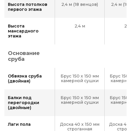
Высота потолков
2,4 м (18 венцов)
2,4 м (18
первого этажа
Высота
2,4 м
2,4
мансардного
этажа
Основание
сруба
Обвязка сруба
Брус 150 х 150 мм
Брус 150 
камерной сушки
камерно
(двойная)
Балки под
Брус 150 х 150 мм
Брус 150 
камерной сушки
камерно
перегородки
(двойные)
Лаги пола
Доска 40 x 150 мм
Доска 40 
строганная
строг