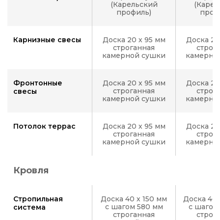
(Карельский
(Карел
профиль)
проф
Карнизные свесы
Доска 20 х 95 мм
Доска 20
строганная
строг
камерной сушки
камерно
Фронтонные
Доска 20 х 95 мм
Доска 20
строганная
строг
свесы
камерной сушки
камерно
Потолок террас
Доска 20 х 95 мм
Доска 20
строганная
строг
камерной сушки
камерно
Кровля
Стропильная
Доска 40 х 150 мм
Доска 40 
с шагом 580 мм
с шагом
система
строганная
строг