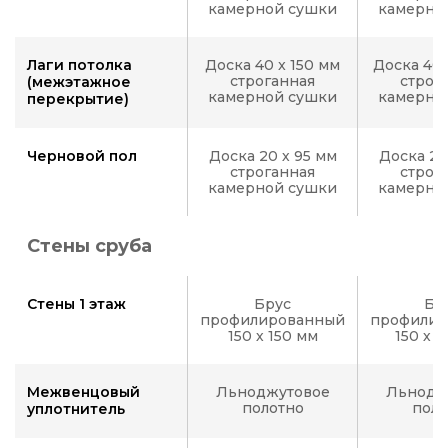
камерной сушки
камерно
Лаги потолка
Доска 40 x 150 мм
Доска 40 
строганная
строг
(межэтажное
камерной сушки
камерно
перекрытие)
Черновой пол
Доска 20 х 95 мм
Доска 20
строганная
строг
камерной сушки
камерно
Стены сруба
Стены 1 этаж
Брус
Бр
профилированный
профилир
150 х 150 мм
150 х 
Межвенцовый
Льноджутовое
Льнодж
полотно
поло
уплотнитель