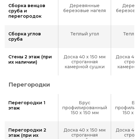
Сборка венцов
Деревянные
Дерев
березовые нагеля
березовы
сруба и
перегородок
Сборка углов
Теплый угол
Теплый
сруба
Стены 2 этаж (при
Доска 40 x 150 мм
Доска 40 
строганная
строг
их наличии)
камерной сушки
камерно
Перегородки
Перегородки 1
Брус
Бр
профилированный
профилир
этаж
150 х 150 мм
150 х 
Перегородки 2
Доска 40 x 150 мм
Доска 40 
строганная
строг
этаж (при их