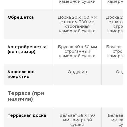
камерной сушки
камерно
Обрешетка
Доска 20 х 100 мм
Доска 20 
с шагом 300 мм
с шагом
строганная
строг
камерной сушки
камерно
Контробрешетка
Брусок 40 х 50 мм
Брусок 40
строганный
строг
(вент. зазор)
камерной сушки
камерно
Кровельное
Ондулин
Онду
покрытие
Терраса (при
наличии)
Террасная доска
Вельвет 36 х 140
Вельвет 
мм камерной
мм кам
сушки
суш