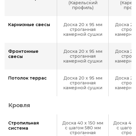
(Карельский
(Карел
профиль)
проф
Карнизные свесы
Доска 20 х 95 мм
Доска 20
строганная
строг
камерной сушки
камерно
Фронтонные
Доска 20 х 95 мм
Доска 20
строганная
строг
свесы
камерной сушки
камерно
Потолок террас
Доска 20 х 95 мм
Доска 20
строганная
строг
камерной сушки
камерно
Кровля
Стропильная
Доска 40 х 150 мм
Доска 40 
с шагом 580 мм
с шагом
система
строганная
строг