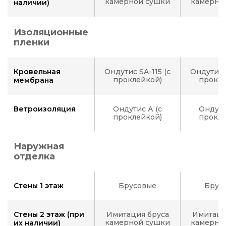
камерной сушки
камерно
наличии)
Изоляционные
пленки
Кровельная
Ондутис SA-115 (с
Ондутис S
проклейкой)
прокле
мембрана
Ветроизоляция
Ондутис А (с
Ондути
проклейкой)
прокле
Наружная
отделка
Стены 1 этаж
Брусовые
Брус
Стены 2 этаж (при
Имитация бруса
Имитаци
камерной сушки
камерно
их наличии)