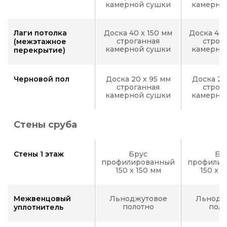
камерной сушки
камерно
Лаги потолка
Доска 40 x 150 мм
Доска 40 
строганная
строг
(межэтажное
камерной сушки
камерно
перекрытие)
Черновой пол
Доска 20 х 95 мм
Доска 20
строганная
строг
камерной сушки
камерно
Стены сруба
Стены 1 этаж
Брус
Бр
профилированный
профилир
150 х 150 мм
150 х 
Межвенцовый
Льноджутовое
Льнодж
полотно
поло
уплотнитель