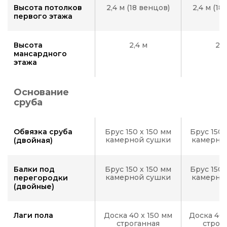
Высота потолков
2,4 м (18 венцов)
2,4 м (18
первого этажа
Высота
2,4 м
2,4
мансардного
этажа
Основание
сруба
Обвязка сруба
Брус 150 х 150 мм
Брус 150 
камерной сушки
камерно
(двойная)
Балки под
Брус 150 х 150 мм
Брус 150 
камерной сушки
камерно
перегородки
(двойные)
Лаги пола
Доска 40 x 150 мм
Доска 40 
строганная
строг