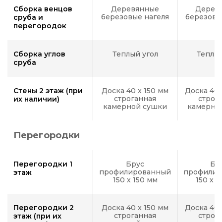
Сборка венцов
Деревянные
Дерев
березовые нагеля
березовы
сруба и
перегородок
Сборка углов
Теплый угол
Теплый
сруба
Стены 2 этаж (при
Доска 40 x 150 мм
Доска 40 
строганная
строг
их наличии)
камерной сушки
камерно
Перегородки
Перегородки 1
Брус
Бр
профилированный
профилир
этаж
150 х 150 мм
150 х 
Перегородки 2
Доска 40 x 150 мм
Доска 40 
строганная
строг
этаж (при их