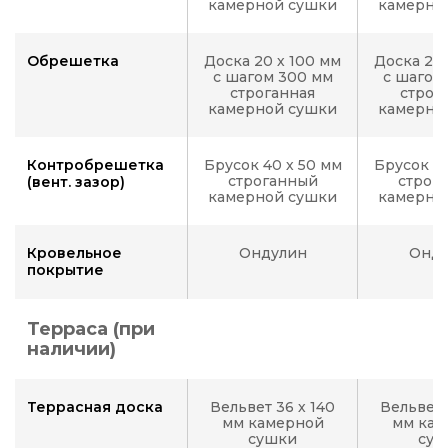
камерной сушки
камерно
Обрешетка
Доска 20 х 100 мм
Доска 20 
с шагом 300 мм
с шагом
строганная
строг
камерной сушки
камерно
Контробрешетка
Брусок 40 х 50 мм
Брусок 40
строганный
строг
(вент. зазор)
камерной сушки
камерно
Кровельное
Ондулин
Онду
покрытие
Терраса (при
наличии)
Террасная доска
Вельвет 36 х 140
Вельвет 
мм камерной
мм кам
сушки
суш