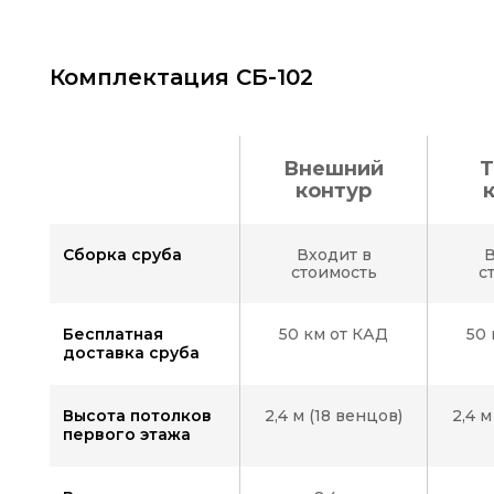
Комплектация СБ-102
Внешний
Т
контур
Цвет фасада:
Сборка сруба
Входит в
В
стоимость
с
Бесплатная
50 км от КАД
50 
доставка сруба
Вид
1
Высота потолков
2,4 м (18 венцов)
2,4 м
первого этажа