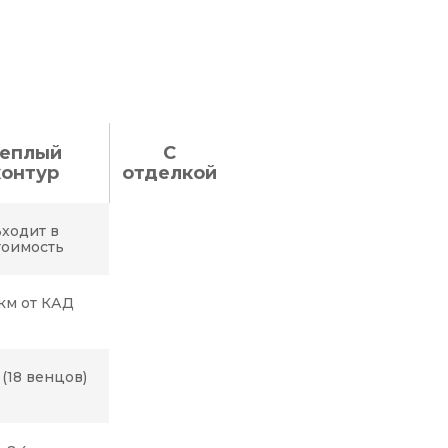
еплый
С
контур
отделкой
ходит в
тоимость
км от КАД
 (18 венцов)