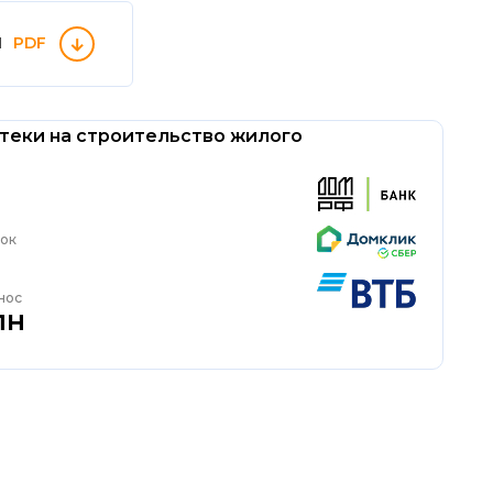
П
PDF
теки на строительство жилого
рок
нос
лн