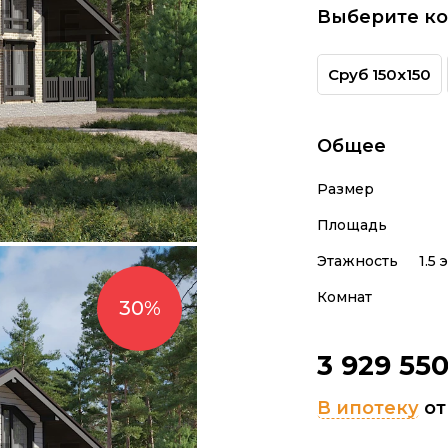
Выберите к
Сруб 150х150
Общее
Размер
Площадь
Этажность
1.5 
Комнат
3 929 55
В ипотеку
о