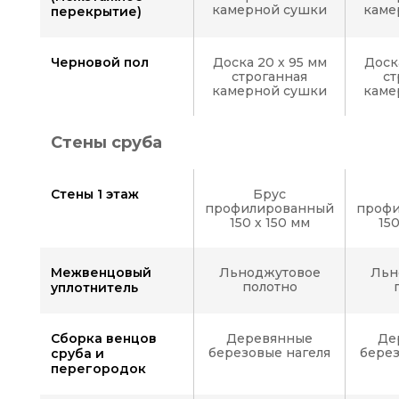
камерной сушки
каме
перекрытие)
Черновой пол
Доска 20 х 95 мм
Доск
строганная
ст
камерной сушки
каме
Стены сруба
Стены 1 этаж
Брус
профилированный
проф
150 х 150 мм
15
Межвенцовый
Льноджутовое
Льн
полотно
уплотнитель
Сборка венцов
Деревянные
Де
березовые нагеля
берез
сруба и
перегородок