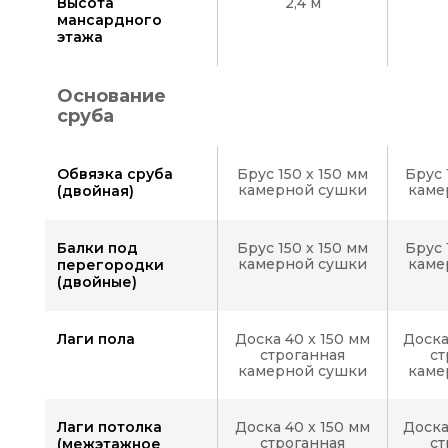
Высота
2,4 м
Вид
мансардного
2
этажа
Основание
сруба
Вид
3
Обвязка сруба
Брус 150 х 150 мм
Брус 
камерной сушки
каме
(двойная)
Вид
Балки под
Брус 150 х 150 мм
Брус 
4
камерной сушки
каме
перегородки
(двойные)
Лаги пола
Доска 40 x 150 мм
Доска
строганная
ст
камерной сушки
каме
Лаги потолка
Доска 40 x 150 мм
Доска
строганная
ст
(межэтажное