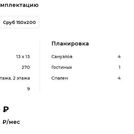
омплектацию
Сруб 150х200
Планировка
13 x 13
Санузлов
4
270
Гостиных
1
этажа, 2 этажа
Спален
4
9
0
₽
т
₽/мес