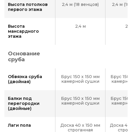
Высота потолков
2,4 м (18 венцов)
2,4 м (18
первого этажа
Высота
2,4 м
2,4
мансардного
этажа
Основание
сруба
Обвязка сруба
Брус 150 х 150 мм
Брус 150 
камерной сушки
камерно
(двойная)
Балки под
Брус 150 х 150 мм
Брус 150 
камерной сушки
камерно
перегородки
(двойные)
Лаги пола
Доска 40 x 150 мм
Доска 40 
строганная
строг