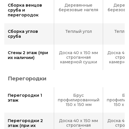
Сборка венцов
Деревянные
Дерев
березовые нагеля
березовы
сруба и
перегородок
Сборка углов
Теплый угол
Теплый
сруба
Стены 2 этаж (при
Доска 40 x 150 мм
Доска 40 
строганная
строг
их наличии)
камерной сушки
камерно
Перегородки
Перегородки 1
Брус
Бр
профилированный
профилир
этаж
150 х 150 мм
150 х 
Перегородки 2
Доска 40 x 150 мм
Доска 40 
строганная
строг
этаж (при их