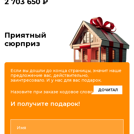
2 703 650 ₽
Приятный
сюрприз
Если вы дошли до конца страницы, значит наше
предложение вас, действительно,
заинтресовало. И у нас для вас подарок.
ДОЧИТАЛ
Назовите при заказе кодовое слово:
И получите подарок!