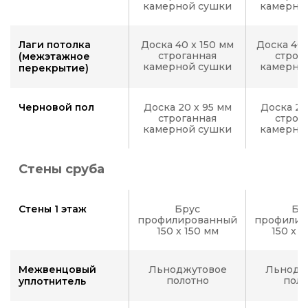
камерной сушки
камерно
Лаги потолка
Доска 40 x 150 мм
Доска 40 
строганная
строг
(межэтажное
камерной сушки
камерно
перекрытие)
Черновой пол
Доска 20 х 95 мм
Доска 20
строганная
строг
камерной сушки
камерно
Стены сруба
Стены 1 этаж
Брус
Бр
профилированный
профилир
150 х 150 мм
150 х 
Межвенцовый
Льноджутовое
Льнодж
полотно
поло
уплотнитель