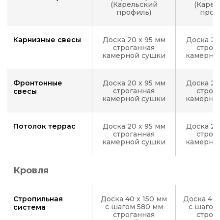
(Карельский
(Карел
профиль)
проф
Карнизные свесы
Доска 20 х 95 мм
Доска 20
строганная
строг
камерной сушки
камерно
Фронтонные
Доска 20 х 95 мм
Доска 20
строганная
строг
свесы
камерной сушки
камерно
Потолок террас
Доска 20 х 95 мм
Доска 20
строганная
строг
камерной сушки
камерно
Кровля
Стропильная
Доска 40 х 150 мм
Доска 40 
с шагом 580 мм
с шагом
система
строганная
строг