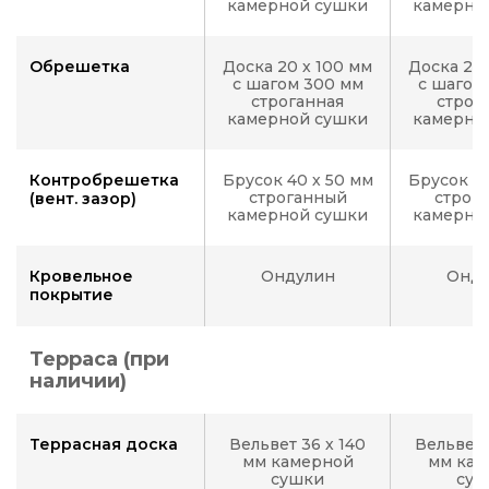
камерной сушки
камерно
Обрешетка
Доска 20 х 100 мм
Доска 20 
с шагом 300 мм
с шагом
строганная
строг
камерной сушки
камерно
Контробрешетка
Брусок 40 х 50 мм
Брусок 40
строганный
строг
(вент. зазор)
камерной сушки
камерно
Кровельное
Ондулин
Онду
покрытие
Терраса (при
наличии)
Террасная доска
Вельвет 36 х 140
Вельвет 
мм камерной
мм кам
сушки
суш