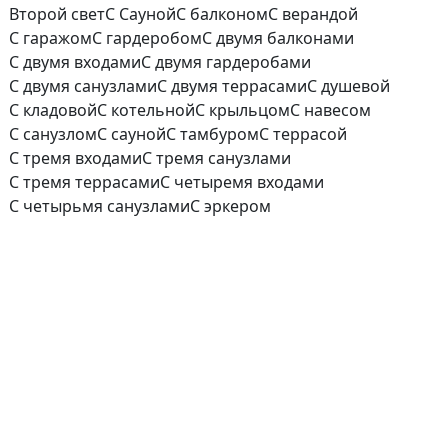
Второй свет
С Сауной
С балконом
С верандой
С гаражом
С гардеробом
С двумя балконами
С двумя входами
С двумя гардеробами
С двумя санузлами
С двумя террасами
С душевой
С кладовой
С котельной
С крыльцом
С навесом
С санузлом
С сауной
С тамбуром
С террасой
С тремя входами
С тремя санузлами
С тремя террасами
С четыремя входами
С четырьмя санузлами
С эркером