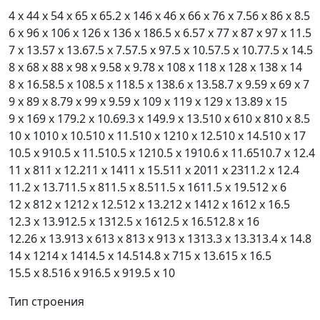
4 x 4
4 x 5
4 x 6
5 x 6
5.2 x 14
6 x 4
6 x 6
6 x 7
6 x 7.5
6 x 8
6 x 8.5
6 x 9
6 x 10
6 x 12
6 x 13
6 x 18
6.5 x 6.5
7 x 7
7 x 8
7 x 9
7 x 11.5
7 x 13.5
7 x 13.6
7.5 x 7.5
7.5 x 9
7.5 x 10.5
7.5 x 10.7
7.5 x 14.5
8 x 6
8 x 8
8 x 9
8 x 9.5
8 x 9.7
8 x 10
8 x 11
8 x 12
8 x 13
8 x 14
8 x 16.5
8.5 x 10
8.5 x 11
8.5 x 13
8.6 x 13.5
8.7 x 9.5
9 x 6
9 x 7
9 x 8
9 x 8.7
9 x 9
9 x 9.5
9 x 10
9 x 11
9 x 12
9 x 13.8
9 x 15
9 x 16
9 x 17
9.2 x 10.6
9.3 x 14
9.9 x 13.5
10 x 6
10 x 8
10 x 8.5
10 x 10
10 x 10.5
10 x 11.5
10 x 12
10 x 12.5
10 x 14.5
10 x 17
10.5 x 9
10.5 x 11.5
10.5 x 12
10.5 x 19
10.6 x 11.65
10.7 x 12.4
11 x 8
11 x 12.2
11 x 14
11 x 15.5
11 x 20
11 x 23
11.2 x 12.4
11.2 x 13.7
11.5 x 8
11.5 x 8.5
11.5 x 16
11.5 x 19.5
12 x 6
12 x 8
12 x 12
12 x 12.5
12 x 13.2
12 x 14
12 x 16
12 x 16.5
12.3 x 13.9
12.5 x 13
12.5 x 16
12.5 x 16.5
12.8 x 16
12.26 x 13.9
13 x 6
13 x 8
13 x 9
13 x 13
13.3 x 13.3
13.4 x 14.8
14 x 12
14 x 14
14.5 x 14.5
14.8 x 7
15 x 13.6
15 x 16.5
15.5 x 8.5
16 x 9
16.5 x 9
19.5 x 10
Тип строения