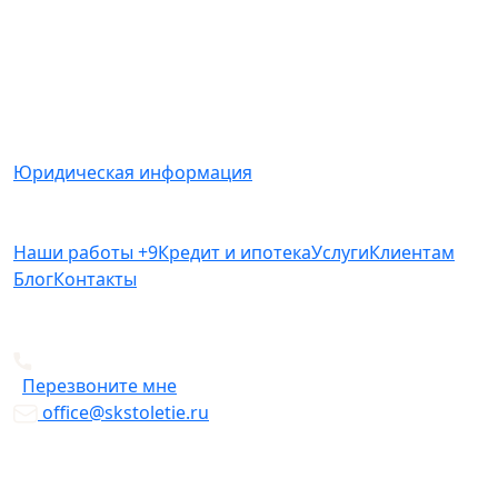
Вся представленная на сайте информация носит
информационный характер и ни при каких условиях
не является публичной офертой, определяемой
положениями Статьи 437(2) Гражданского кодекса
РФ.
Юридическая информация
Наши работы
+9
Кредит и ипотека
Услуги
Клиентам
Блог
Контакты
+7 812 612-49-19
Перезвоните мне
office@skstoletie.ru
© Copyright 2026