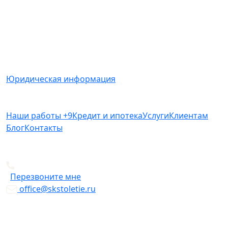
Вся представленная на сайте информация носит
информационный характер и ни при каких условиях
не является публичной офертой, определяемой
положениями Статьи 437(2) Гражданского кодекса
РФ.
Юридическая информация
Наши работы
+9
Кредит и ипотека
Услуги
Клиентам
Блог
Контакты
+7 812 612-49-19
Перезвоните мне
office@skstoletie.ru
© Copyright 2026