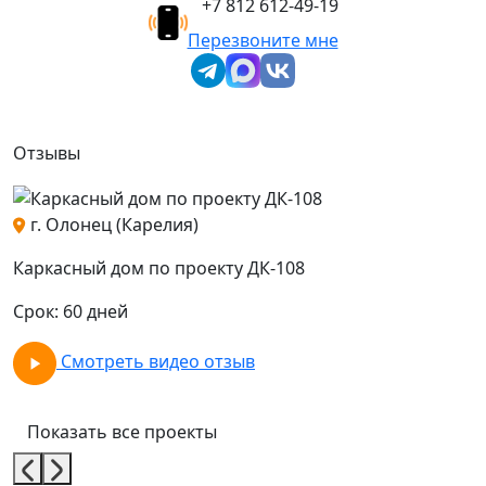
+7 812 612-49-19
Перезвоните мне
Отзывы
г. Олонец (Карелия)
о
Каркасный дом по проекту ДК-108
К
Срок: 60 дней
С
Смотреть видео отзыв
Показать все проекты