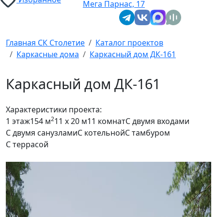
Мега Парнас, 17
Главная СК Столетие
Каталог проектов
Каркасные дома
Каркасный дом ДК-161
Каркасный дом ДК-161
Характеристики проекта:
2
1 этаж
154 м
11 x 20 м
11 комнат
С двумя входами
С двумя санузлами
С котельной
С тамбуром
С террасой