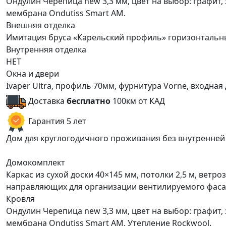
Ондулин Черепица new 3,3 мм, цвет на выбор: графит,
мембрана Ondutiss Smart АM.
Внешняя отделка
Имитация бруса «Карельский профиль» горизонтальн
Внутренняя отделка
НЕТ
Окна и двери
Ivaper Ultra, профиль 70мм, фурнитура Vorne, входна
Доставка
бесплатно
100км от КАД
Гарантия 5 лет
Дом для круглогодичного проживания без внутренней
Домокомплект
Каркас из сухой доски 40×145 мм, потолки 2,5 м, ветр
направляющих для организации вентилируемого фасад
Кровля
Ондулин Черепица new 3,3 мм, цвет на выбор: графит,
мембрана Ondutiss Smart АM. Утепление Rockwool.