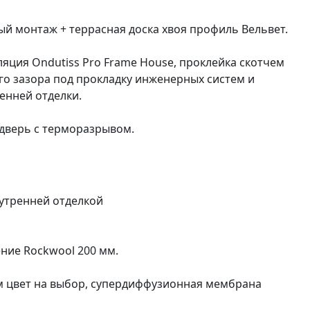
й монтаж + террасная доска хвоя профиль Вельвет.
яция Ondutiss Pro Frame House, проклейка скотчем
ого зазора под прокладку инженерных систем и
енней отделки.
я дверь с терморазрывом.
нутренней отделкой
ение Rockwool 200 мм.
мм цвет на выбор, супердиффузионная мембрана