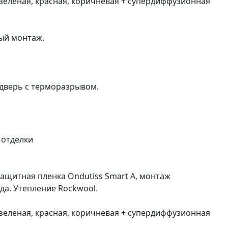
 зеленая, красная, коричневая + супердиффузионная
ый монтаж.
я дверь с терморазрывом.
 отделки
озащитная пленка Ondutiss Smart А, монтаж
а. Утепление Rockwool.
 зеленая, красная, коричневая + супердиффузионная