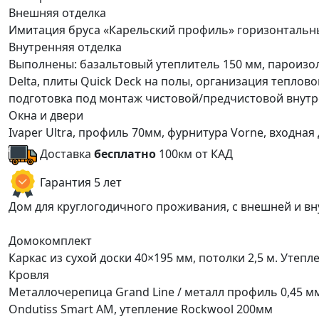
Внешняя отделка
Имитация бруса «Карельский профиль» горизонтальны
Внутренняя отделка
Выполнены: базальтовый утеплитель 150 мм, пароизол
Delta, плиты Quick Deck на полы, организация теплов
подготовка под монтаж чистовой/предчистовой внутр
Окна и двери
Ivaper Ultra, профиль 70мм, фурнитура Vorne, входна
Доставка
бесплатно
100км от КАД
Гарантия 5 лет
Дом для круглогодичного проживания, с внешней и в
Домокомплект
Каркас из сухой доски 40×195 мм, потолки 2,5 м. Утепл
Кровля
Металлочерепица Grand Line / металл профиль 0,45 
Ondutiss Smart АM, утепление Rockwool 200мм