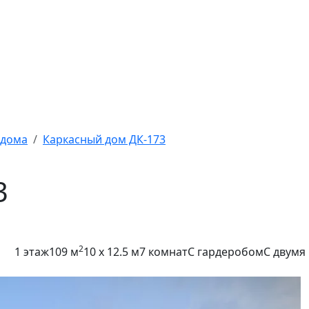
 дома
Каркасный дом ДК-173
3
2
1 этаж
109 м
10 x 12.5 м
7 комнат
С гардеробом
С двумя