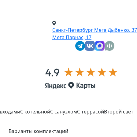
Санкт-Петербург
Мега Дыбенко, 37
Мега Парнас, 17
 входами
С котельной
С санузлом
С террасой
Второй свет
Варианты комплектаций