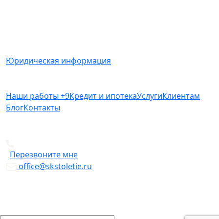
информационный характер и ни при каких условиях
не является публичной офертой, определяемой
положениями Статьи 437(2) Гражданского кодекса
РФ.
Юридическая информация
Наши работы
+9
Кредит и ипотека
Услуги
Клиентам
Блог
Контакты
+7 812 612-49-19
Перезвоните мне
office@skstoletie.ru
© Copyright 2026