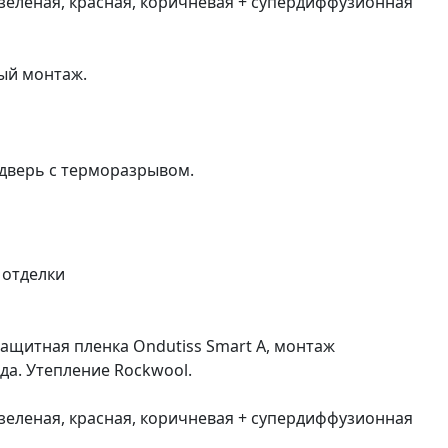
 зеленая, красная, коричневая + супердиффузионная
ый монтаж.
я дверь с терморазрывом.
 отделки
озащитная пленка Ondutiss Smart А, монтаж
а. Утепление Rockwool.
 зеленая, красная, коричневая + супердиффузионная