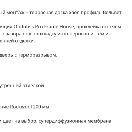
й монтаж + террасная доска хвоя профиль Вельвет.
яция Ondutiss Pro Frame House, проклейка скотчем
ого зазора под прокладку инженерных систем и
енней отделки.
я дверь с терморазрывом.
нутренней отделкой
ение Rockwool 200 мм.
мм цвет на выбор, супердиффузионная мембрана