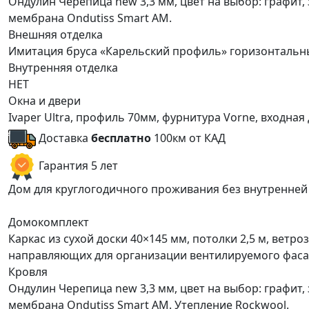
Ондулин Черепица new 3,3 мм, цвет на выбор: графит,
мембрана Ondutiss Smart АM.
Внешняя отделка
Имитация бруса «Карельский профиль» горизонтальн
Внутренняя отделка
НЕТ
Окна и двери
Ivaper Ultra, профиль 70мм, фурнитура Vorne, входна
Доставка
бесплатно
100км от КАД
Гарантия 5 лет
Дом для круглогодичного проживания без внутренней
Домокомплект
Каркас из сухой доски 40×145 мм, потолки 2,5 м, ветр
направляющих для организации вентилируемого фасад
Кровля
Ондулин Черепица new 3,3 мм, цвет на выбор: графит,
мембрана Ondutiss Smart АM. Утепление Rockwool.