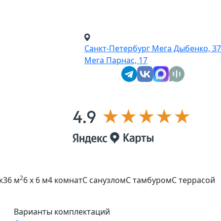
Санкт-Петербург
Мега Дыбенко, 37
Мега Парнас, 17
2
ж
36 м
6 x 6 м
4 комнат
С санузлом
С тамбуром
С террасой
Варианты комплектаций