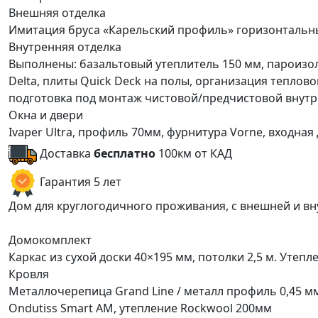
Внешняя отделка
Имитация бруса «Карельский профиль» горизонтальны
Внутренняя отделка
Выполнены: базальтовый утеплитель 150 мм, пароизол
Delta, плиты Quick Deck на полы, организация теплов
подготовка под монтаж чистовой/предчистовой внутр
Окна и двери
Ivaper Ultra, профиль 70мм, фурнитура Vorne, входна
Доставка
бесплатно
100км от КАД
Гарантия 5 лет
Дом для круглогодичного проживания, с внешней и в
Домокомплект
Каркас из сухой доски 40×195 мм, потолки 2,5 м. Утепл
Кровля
Металлочерепица Grand Line / металл профиль 0,45 
Ondutiss Smart АM, утепление Rockwool 200мм