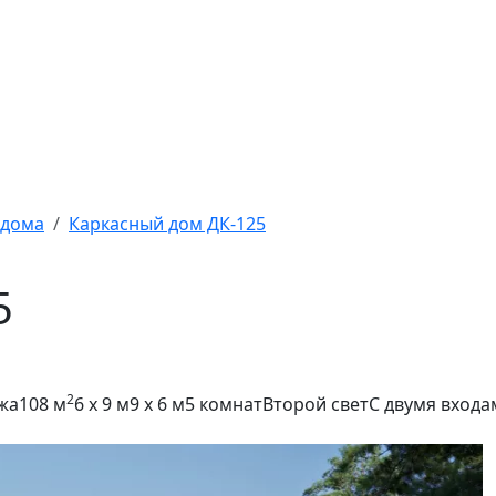
 дома
Каркасный дом ДК-125
5
2
ажа
108 м
6 x 9 м
9 x 6 м
5 комнат
Второй свет
С двумя входа