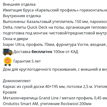
Внешняя отделка
Имитация бруса «Карельский профиль» горизонтальны
Внутренняя отделка
Выполнены: базальтовый утеплитель 150 мм, пароизол
Delta, плиты Quick Deck на полы, организация теплов
подготовка под монтаж чистовой/предчистовой внутр
Окна и двери
Ivaper Ultra, профиль 70мм, фурнитура Vorne, входна
Доставка
бесплатно
100км от КАД
Гарантия 5 лет
Дом для круглогодичного проживания, с внешней и в
Домокомплект
Каркас из сухой доски 40×195 мм, потолки 2,5 м. Утепл
Кровля
Металлочерепица Grand Line / металл профиль 0,45 
Ondutiss Smart АM, утепление Rockwool 200мм