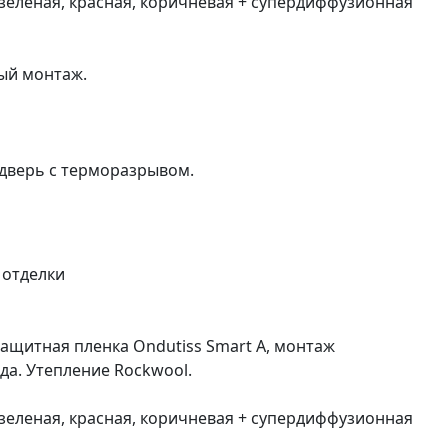
 зеленая, красная, коричневая + супердиффузионная
ый монтаж.
я дверь с терморазрывом.
 отделки
озащитная пленка Ondutiss Smart А, монтаж
а. Утепление Rockwool.
 зеленая, красная, коричневая + супердиффузионная