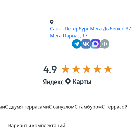
Санкт-Петербург
Мега Дыбенко, 37
Мега Парнас, 17
ми
С двумя террасами
С санузлом
С тамбуром
С террасой
Варианты комплектаций