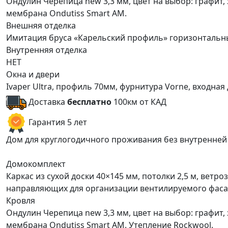
Ондулин Черепица new 3,3 мм, цвет на выбор: графит,
мембрана Ondutiss Smart АM.
Внешняя отделка
Имитация бруса «Карельский профиль» горизонтальн
Внутренняя отделка
НЕТ
Окна и двери
Ivaper Ultra, профиль 70мм, фурнитура Vorne, входна
Доставка
бесплатно
100км от КАД
Гарантия 5 лет
Дом для круглогодичного проживания без внутренней
Домокомплект
Каркас из сухой доски 40×145 мм, потолки 2,5 м, ветр
направляющих для организации вентилируемого фасад
Кровля
Ондулин Черепица new 3,3 мм, цвет на выбор: графит,
мембрана Ondutiss Smart АM. Утепление Rockwool.