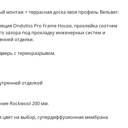
й монтаж + террасная доска хвоя профиль Вельвет.
яция Ondutiss Pro Frame House, проклейка скотчем
ого зазора под прокладку инженерных систем и
енней отделки.
я дверь с терморазрывом.
нутренней отделкой
ение Rockwool 200 мм.
мм цвет на выбор, супердиффузионная мембрана