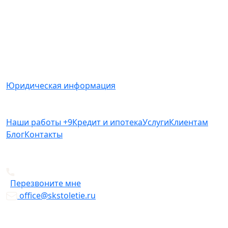
Вся представленная на сайте информация носит
информационный характер и ни при каких условиях
не является публичной офертой, определяемой
положениями Статьи 437(2) Гражданского кодекса
РФ.
Юридическая информация
Наши работы
+9
Кредит и ипотека
Услуги
Клиентам
Блог
Контакты
+7 812 612-49-19
Перезвоните мне
office@skstoletie.ru
© Copyright 2026