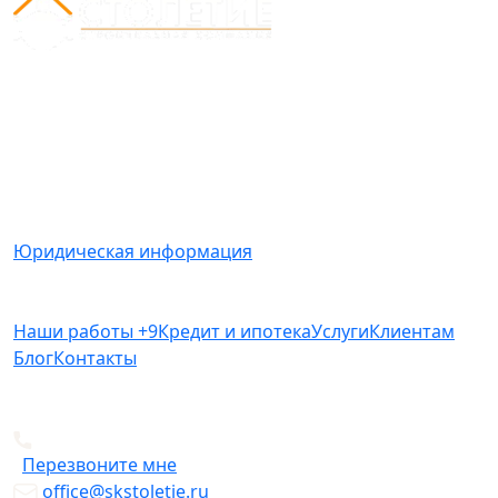
Вся представленная на сайте информация носит
информационный характер и ни при каких условиях
не является публичной офертой, определяемой
положениями Статьи 437(2) Гражданского кодекса
РФ.
Юридическая информация
Наши работы
+9
Кредит и ипотека
Услуги
Клиентам
Блог
Контакты
+7 812 612-49-19
Перезвоните мне
office@skstoletie.ru