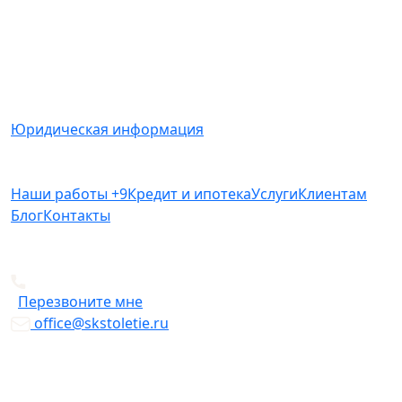
информационный характер и ни при каких условиях
не является публичной офертой, определяемой
положениями Статьи 437(2) Гражданского кодекса
РФ.
Юридическая информация
Наши работы
+9
Кредит и ипотека
Услуги
Клиентам
Блог
Контакты
+7 812 612-49-19
Перезвоните мне
office@skstoletie.ru
© Copyright 2026