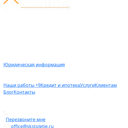
Вся представленная на сайте информация носит
информационный характер и ни при каких условиях
не является публичной офертой, определяемой
положениями Статьи 437(2) Гражданского кодекса
РФ.
Юридическая информация
Наши работы
+9
Кредит и ипотека
Услуги
Клиентам
Блог
Контакты
+7 812 612-49-19
Перезвоните мне
office@skstoletie.ru