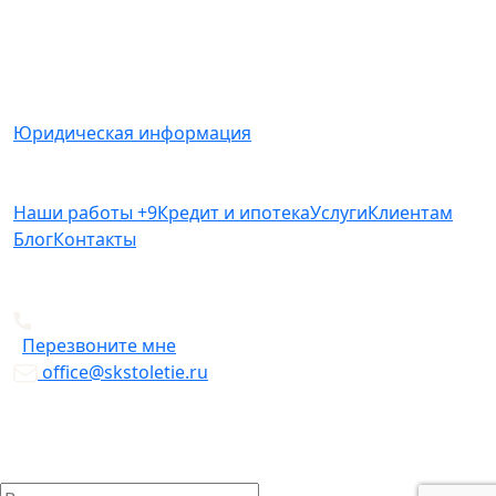
не является публичной офертой, определяемой
положениями Статьи 437(2) Гражданского кодекса
РФ.
Юридическая информация
Наши работы
+9
Кредит и ипотека
Услуги
Клиентам
Блог
Контакты
+7 812 612-49-19
Перезвоните мне
office@skstoletie.ru
© Copyright 2026