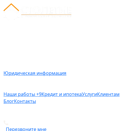
Вся представленная на сайте информация носит
информационный характер и ни при каких условиях
не является публичной офертой, определяемой
положениями Статьи 437(2) Гражданского кодекса
РФ.
Юридическая информация
Наши работы
+9
Кредит и ипотека
Услуги
Клиентам
Блог
Контакты
+7 812 612-49-19
Перезвоните мне