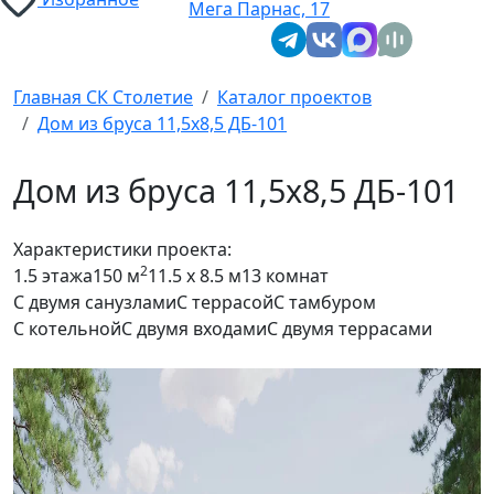
Мега Парнас, 17
Главная СК Столетие
Каталог проектов
Дом из бруса 11,5х8,5 ДБ-101
Дом из бруса 11,5х8,5 ДБ-101
Характеристики проекта:
2
1.5 этажа
150 м
11.5 x 8.5 м
13 комнат
С двумя санузлами
С террасой
С тамбуром
С котельной
С двумя входами
С двумя террасами