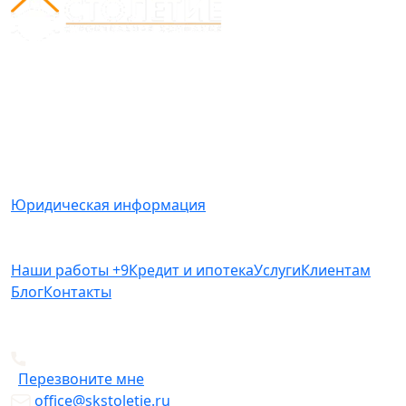
Вся представленная на сайте информация носит
информационный характер и ни при каких условиях
не является публичной офертой, определяемой
положениями Статьи 437(2) Гражданского кодекса
РФ.
Юридическая информация
Наши работы
+9
Кредит и ипотека
Услуги
Клиентам
Блог
Контакты
+7 812 612-49-19
Перезвоните мне
office@skstoletie.ru