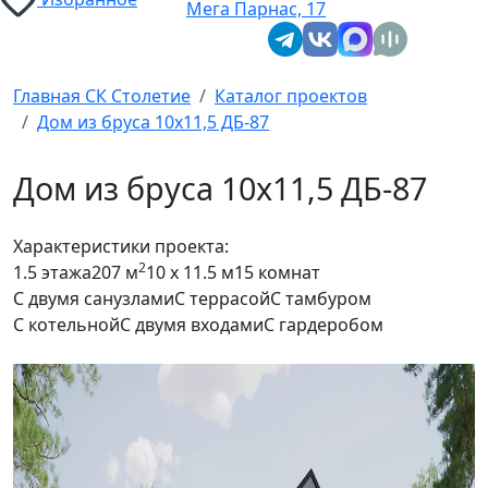
Мега Парнас, 17
Главная СК Столетие
Каталог проектов
Дом из бруса 10х11,5 ДБ-87
Дом из бруса 10х11,5 ДБ-87
Характеристики проекта:
2
1.5 этажа
207 м
10 x 11.5 м
15 комнат
С двумя санузлами
С террасой
С тамбуром
С котельной
С двумя входами
С гардеробом