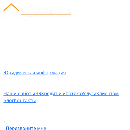
Вся представленная на сайте информация носит
информационный характер и ни при каких условиях
не является публичной офертой, определяемой
положениями Статьи 437(2) Гражданского кодекса
РФ.
Юридическая информация
Наши работы
+9
Кредит и ипотека
Услуги
Клиентам
Блог
Контакты
+7 812 612-49-19
Перезвоните мне