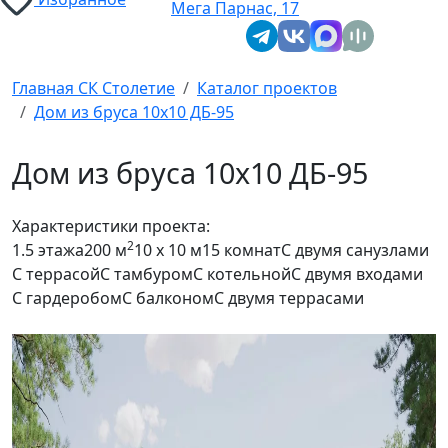
Мега Парнас, 17
Главная СК Столетие
Каталог проектов
Дом из бруса 10х10 ДБ-95
Дом из бруса 10х10 ДБ-95
Характеристики проекта:
2
1.5 этажа
200 м
10 x 10 м
15 комнат
С двумя санузлами
С террасой
С тамбуром
С котельной
С двумя входами
С гардеробом
С балконом
С двумя террасами