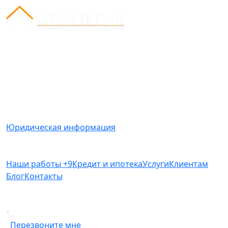
Вся представленная на сайте информация носит
информационный характер и ни при каких условиях
не является публичной офертой, определяемой
положениями Статьи 437(2) Гражданского кодекса
РФ.
Юридическая информация
Наши работы
+9
Кредит и ипотека
Услуги
Клиентам
Блог
Контакты
+7 812 612-49-19
Перезвоните мне